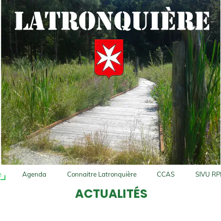
e
Agenda
Connaitre Latronquière
CCAS
SIVU RP
ACTUALITÉS